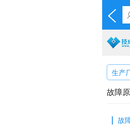
生产
故障
|
故