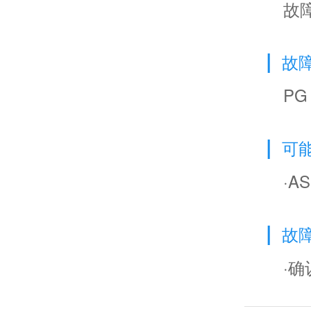
故障
|
故
PG
|
可
·
|
故
·确