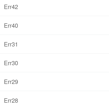
Err42
Err40
Err31
Err30
Err29
Err28