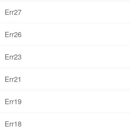
Err27
Err26
Err23
Err21
Err19
Err18