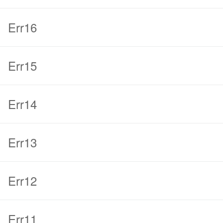
Err16
Err15
Err14
Err13
Err12
Err11