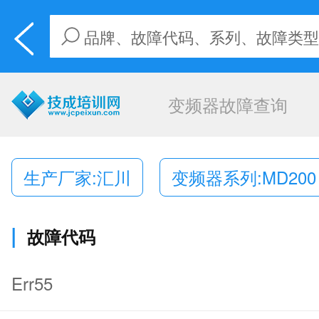
变频器故障查询
生产厂家:汇川
变频器系列:MD200
|
故障代码
Err55